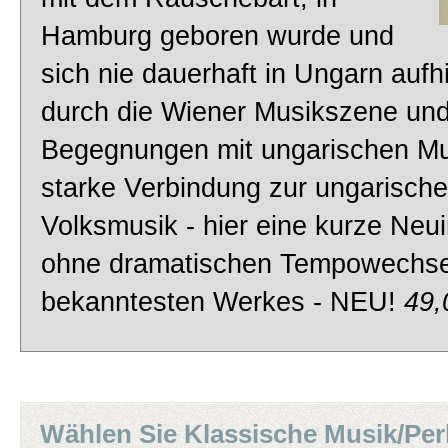
Tipps
Hamburg geboren wurde und
sich nie dauerhaft in Ungarn aufhi
Login
durch die Wiener Musikszene und
Begegnungen mit ungarischen Mu
Sitemap
starke Verbindung zur ungarisch
Volksmusik - hier eine kurze Neui
Über uns
ohne dramatischen Tempowechse
bekanntesten Werkes - NEU!
49
Wählen Sie Klassische Musik/Per