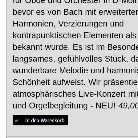
für Oboe und Orchester in D-Moll
Meditation from Thais
bevor es von Bach mit erweiterte
Klassik
Harmonien, Verzierungen und
Ungarischer Tanz Nr.5 - NEU!
kontrapunktischen Elementen als
Kammermusik
bekannt wurde. Es ist im Besonde
Eine kleine Nachtmusik
langsames, gefühlvolles Stück, d
wunderbare Melodie und harmoni
Klaviermusik
Schönheit aufweist. Wir präsentie
Clair de Lune
atmosphärisches Live-Konzert mit
Chor aus der Oper Nabucco
und Orgelbegleitung - NEU!
49,0
Va Pensiero - Tipp!
Operetten-Polka
Tritsch Tratsch Polka