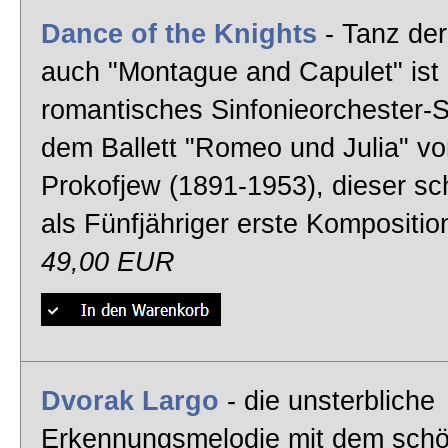
Arie
Dance of the Knights
- Tanz der
Barbarina - Tipp!
auch "Montague and Capulet" ist 
klassische Klaviermusik
romantisches Sinfonieorchester-
Gymnopedie
dem Ballett "Romeo und Julia" vo
Barock Musik
Prokofjew (1891-1953), dieser sc
Air on the G String - Tipp!
als Fünfjähriger erste Kompositi
Romantik
49,00 EUR
Morgenstimmung
Dvorak Largo
- die unsterbliche
Erkennungsmelodie mit dem sch