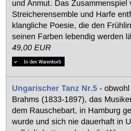
und Anmut. Das Zusammenspiel 
La Campanella
Streicherensemble und Harfe entf
Romantik
klangliche Poesie, die den Frühling
Gai Printemps - NEU!
seinen Farben lebendig werden l
Mozart Ouvertüre
49,00 EUR
Figaros Hochzeit
Romantische Kammermusik
Cornelius Idyll
Ungarischer Tanz Nr.5
- obwohl
Barock Musik
Brahms (1833-1897), das Musiker
Bach Adagio - NEU!
dem Rauschebart, in Hamburg g
Klassik
wurde und sich nie dauerhaft in 
In der Halle des Bergkönigs