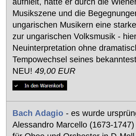
aufhielt, hatte er durch die Wiene
Ballettmusik
Musikszene und die Begegnungen
Moment Musical
ungarischen Musikern eine stark
zur ungarischen Volksmusik - hie
Arie aus Mozarts Don Giovanni
Neuinterpretation ohne dramatis
Reich mir die Hand mein Leben - Tipp!
Tempowechsel seines bekanntest
Kammermusik
NEU!
49,00 EUR
Boccherini Minuet
Violinkonzert von Bach
Violin Partita - Tipp!
Wiener Klassik
Bach Adagio
- es wurde ursprün
Mozart 40
Alessandro Marcello (1673-1747) 
Spätromantik