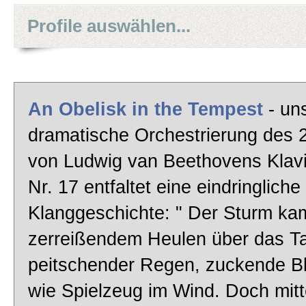
Oper
Profile auswählen...
Carmen Ouvertüre - Tipp!
Heitere Polka
Perpetuum Mobile
An Obelisk in the Tempest
- un
Barockes Violinkonzert
dramatische Orchestrierung des 
Vivaldi Spring - Tipp!
von Ludwig van Beethovens Klav
Klassik
Nr. 17 entfaltet eine eindringliche
Boléro
Klanggeschichte: " Der Sturm ka
Arie
zerreißendem Heulen über das Ta
Habanera - Tipp!
peitschender Regen, zuckende B
Ballettmusik
wie Spielzeug im Wind. Doch mit