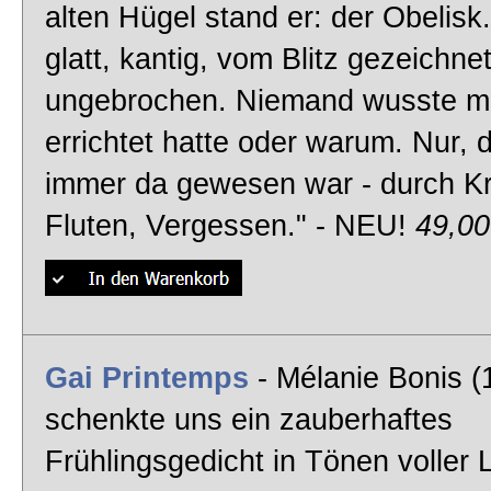
Pizzicati from Sylvia
alten Hügel stand er: der Obelisk
spätromantisches Orchesterwerk
glatt, kantig, vom Blitz gezeichne
Dvorak Largo - NEU!
ungebrochen. Niemand wusste me
Spanischer Konzertwalzer
errichtet hatte oder warum. Nur, 
Dolores
immer da gewesen war - durch Kr
Fluten, Vergessen." - NEU!
49,0
Sinfonische Ballettmusik
Dance of the Knights - NEU!
Klassik
Mozarts Andante
Gai Printemps
- Mélanie Bonis (
Auszug aus dem Nibelungenring
schenkte uns ein zauberhaftes
Walküren Ritt- Tipp!
Frühlingsgedicht in Tönen voller L
Klassische Klavierstück