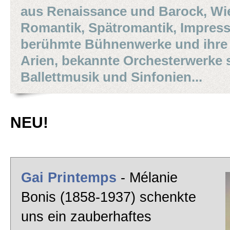
Glanz und Gloria
aus Renaissance und Barock, Wie
Zur Kasse gehen
Romantik, Spätromantik, Impres
berühmte Bühnenwerke und ihre
Klassik Pop
Arien, bekannte Orchesterwerke 
Mein Konto
Ballettmusik und Sinfonien...
Evergreens
NEU!
SCHAUFENSTER
Impressum
Gai Printemps
- Mélanie
Bonis (1858-1937) schenkte
AGB
uns ein zauberhaftes