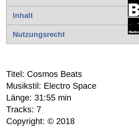
Chartbreaker
Inhalt
Zur Kasse gehen
Rock & Blues
Nutzungsrecht
Mein Konto
Clubmusik
Titel: Cosmos Beats
International
Musikstil: Electro Space
Länge: 31:55 min
Klaviermusik
Tracks: 7
Copyright: © 2018
Yoga & Spa Musik