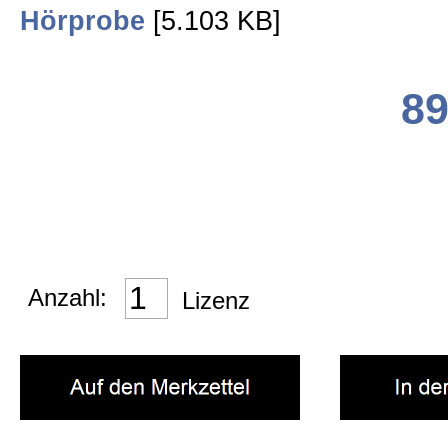
Kino Musik
Hörprobe
[5.103 KB]
Jazz & Klassik
89
Heimatmusik
SCHAUFENSTER
Anzahl:
Lizenz
Impressum
AGB