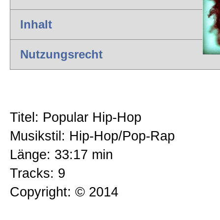
Chartbreaker
Inhalt
Zur Kasse gehen
Rock & Blues
Nutzungsrecht
Mein Konto
Clubmusik
Titel: Popular Hip-Hop
International
Musikstil: Hip-Hop/Pop-Rap
Länge: 33:17 min
Klaviermusik
Tracks: 9
Copyright: © 2014
Yoga & Spa Musik