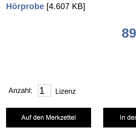
Kino Musik
Hörprobe
[4.607 KB]
Jazz & Klassik
89
Heimatmusik
SCHAUFENSTER
Anzahl:
Lizenz
Impressum
AGB